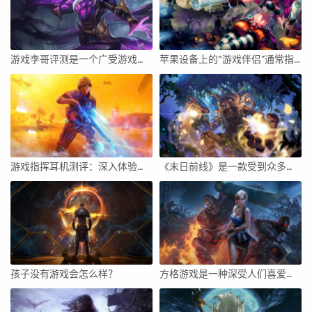
游戏李哥评测是一个广受游戏玩家欢迎的评测平台，本文将从评测内容的真实性、详细程度、娱乐性等方面展开，深入分析该平台的优势与特点，并对它的影响力和使用体验进行评价。
苹果设备上的“游戏伴侣”通常指的是一种辅助工具或应用，用于增强游戏体验、提供实时信息、社交互动等。要开启苹果设备上的游戏伴侣，你需要遵循一些步骤来确保你能够顺利地使用这个功能。下面将详细介绍如何开启苹果设备上的游戏伴侣。
游戏指挥耳机测评：深入体验与全面解析
《末日前线》是一款受到众多玩家关注的生存游戏。它以末世为背景，为玩家带来紧张刺激的生存体验。在游戏中，玩家需要不断探索、收集资源、与其他玩家合作或竞争，最终为了生存而努力。下面，我将从游戏玩法、游戏体验、社交互动、美术风格等方面对《末日前线》进行详细评价。
孩子没有游戏会怎么样？
方格游戏是一种深受人们喜爱的智力游戏，它不仅可以锻炼我们的思维能力，还可以增强我们的策略规划能力。下面将详细介绍如何玩方格游戏最好，并给出一些实用的技巧和策略。