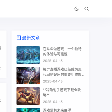
最新文章
包
在斗鱼做游戏：一个独特
的体验与可能性
2025-04-13
0
投屏直播游戏已经成为现
代网络娱乐的重要组成部
分，它不仅能让玩家与他
2025-04-13
人分享游戏的乐趣，还能
**冷酷射手游戏下载全攻
吸引更多的观众。本文将
略**
详细介绍如何投屏直播游
它
戏，包括准备工作、投屏
2025-04-13
方式、直播设置及优化等
游戏掌机未来展望
方面的内容。