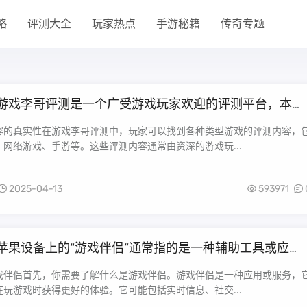
略
评测大全
玩家热点
手游秘籍
传奇专题
游戏李哥评测是一个广受游戏玩家欢迎的评测平台，本文
内容的真实性、详细程度、娱乐性等方面展开，深入分析
优势与特点，并对它的影响力和使用体验进行评价。
容的真实性在游戏李哥评测中，玩家可以找到各种类型游戏的评测内容，
网络游戏、手游等。这些评测内容通常由资深的游戏玩...
2025-04-13
593971
苹果设备上的“游戏伴侣”通常指的是一种辅助工具或应
增强游戏体验、提供实时信息、社交互动等。要开启苹果
游戏伴侣，你需要遵循一些步骤来确保你能够顺利地使用
戏伴侣首先，你需要了解什么是游戏伴侣。游戏伴侣是一种应用或服务，
。下面将详细介绍如何开启苹果设备上的游戏伴侣。
玩游戏时获得更好的体验。它可能包括实时信息、社交...