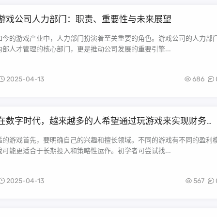
游戏公司人力部门：职责、重要性与未来展望
如今的游戏产业中，人力部门扮演着至关重要的角色。游戏公司的人力部
部人才管理的核心部门，更是推动公司发展的重要引擎...
2025-04-13
686
在数字时代，越来越多的人希望通过玩游戏来实现财务的
许多网络平台中，游戏成为了一种“金钱与技能”的结合。
何快速玩赚钱游戏需要策略与方法的，但要注意的以下几
适的游戏首先，要明确自己的兴趣和擅长领域。不同的游戏有不同的盈利
重要：正确的心态、健康的玩乐、游戏的正当性等。在这
可能更适合于长期投入和策略性运作。初学者可尝试找...
础上，以下是玩赚钱游戏最快的具体方式及注意事项：
2025-04-13
567