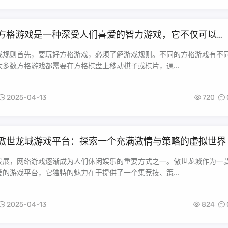
方格游戏是一种深受人们喜爱的智力游戏，它不仅可以锻
思维能力，还可以增强我们的策略规划能力。下面将详细
玩方格游戏最好，并给出一些实用的技巧和策略。
戏规则首先，要玩好方格游戏，必须了解游戏规则。不同的方格游戏有不
多数方格游戏都需要在方格棋盘上移动棋子或棋片，通...
2025-04-13
720
傲世龙城游戏平台：探索一个充满激情与策略的虚拟世界
发展，网络游戏逐渐成为人们休闲娱乐的重要方式之一。傲世龙城作为一
的游戏平台，它独特的魅力在于提供了一个集竞技、策...
2025-04-13
824