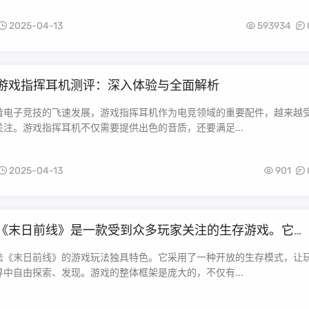
2025-04-13
593934
游戏指挥耳机测评：深入体验与全面解析
着电子竞技的飞速发展，游戏指挥耳机作为电竞领域的重要配件，越来越
注。游戏指挥耳机不仅需要提供出色的音质，还要满足...
2025-04-13
901
《末日前线》是一款受到众多玩家关注的生存游戏。它以
景，为玩家带来紧张刺激的生存体验。在游戏中，玩家需
索、收集资源、与其他玩家合作或竞争，最终为了生存而
法《末日前线》的游戏玩法独具特色。它采用了一种开放的生存模式，让
面，我将从游戏玩法、游戏体验、社交互动、美术风格等
中自由探索、发现。游戏的整体框架是庞大的，不仅有...
末日前线》进行详细评价。