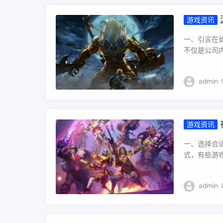
游戏资讯
一、引言在
不仅是公司内
admin
游戏资讯
积累。在
当然，如
一、选择合
点也至关
式，有些游戏
样一个基
admin