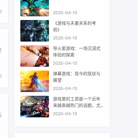
0
2025-04-13
《游戏与夫妻关系的考
验》
2025-04-13
导火索游戏：一场沉浸式
受
体验的探索
2025-04-13
弹幕游戏：现今的现状与
0
展望
2025-04-13
游戏里的工资是一个近年
来越来越热门的话题，尤
其对于电子竞技、游戏开
2025-04-13
玩
发和相关游戏产业从业人
员来说。下面我们就来探
讨一下游戏里的工资究竟
是怎么样的。