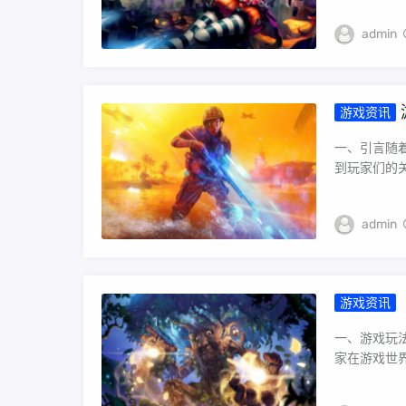
admin
游戏资讯
一、引言随
到玩家们的关
admin
游戏资讯
末世为背
要不断探
一、游戏玩
努力。下
家在游戏世界
方面对《