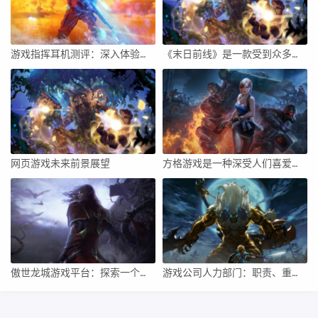
游戏指挥耳机测评：深入体验与全面解析
《末日前线》是一款受到众多玩家关注的生存游戏。它以末世为背景，为玩家带来紧张刺激的生存体验。在游戏中，玩家需要不断探索、收集资源、与其他玩家合作或竞争，最终为了生存而努力。下面，我将从游戏玩法、游戏体验、社交互动、美术风格等方面对《末日前线》进行详细评价。
网页游戏未来前景展望
方格游戏是一种深受人们喜爱的智力游戏，它不仅可以锻炼我们的思维能力，还可以增强我们的策略规划能力。下面将详细介绍如何玩方格游戏最好，并给出一些实用的技巧和策略。
傲世龙城游戏平台：探索一个充满激情与策略的虚拟世界
游戏公司人力部门：职责、重要性与未来展望