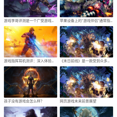
游戏李哥评测是一个广受游戏玩家欢迎的评测平台，本文将从评测内容的真实性、详细程度、娱乐性等方面展开，深入分析该平台的优势与特点，并对它的影响力和使用体验进行评价。
苹果设备上的“游戏伴侣”通常指的是一种辅助工具或应用，用于增强游戏体验、提供实时信息、社交互动等。要开启苹果设备上的游戏伴侣，你需要遵循一些步骤来确保你能够顺利地使用这个功能。下面将详细介绍如何开启苹果设备上的游戏伴侣。
游戏指挥耳机测评：深入体验与全面解析
《末日前线》是一款受到众多玩家关注的生存游戏。它以末世为背景，为玩家带来紧张刺激的生存体验。在游戏中，玩家需要不断探索、收集资源、与其他玩家合作或竞争，最终为了生存而努力。下面，我将从游戏玩法、游戏体验、社交互动、美术风格等方面对《末日前线》进行详细评价。
孩子没有游戏会怎么样？
网页游戏未来前景展望