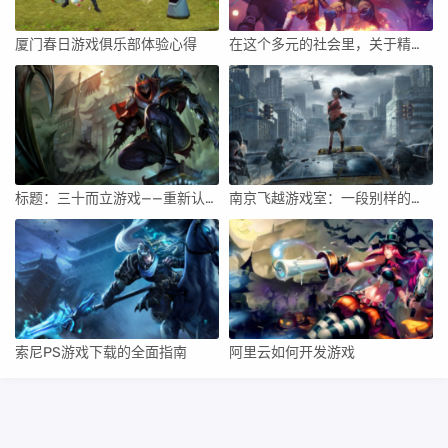
厦门春日游戏俱乐部体验心得
在这个多元的社会里，关于精致女人的标签被人们经常用来形容那些外表靓丽，举止得体，内含涵养的女性。在大家的固有观念中，这样的一类人在工作之余往往对打游戏的了解甚少或者不屑一顾。然而，我们不妨将视角稍稍调整，探索一下精致女人打游戏的世界会是什么样的。
标题：三十而立游戏——重新认识生活，勇往直前的智慧冒险
南京飞越游戏室：一段别样的游戏之旅
索尼PS游戏下载的全面指南
阿里云如何开发游戏