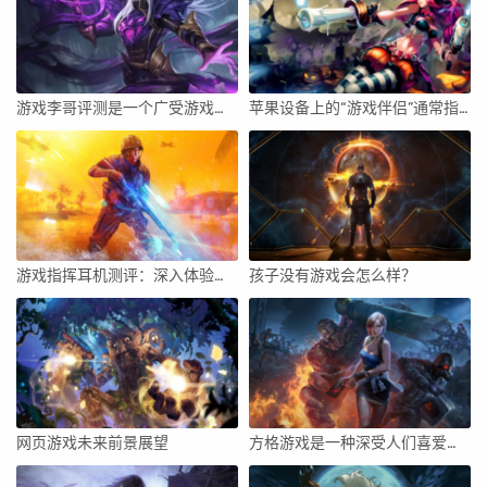
游戏李哥评测是一个广受游戏玩家欢迎的评测平台，本文将从评测内容的真实性、详细程度、娱乐性等方面展开，深入分析该平台的优势与特点，并对它的影响力和使用体验进行评价。
苹果设备上的“游戏伴侣”通常指的是一种辅助工具或应用，用于增强游戏体验、提供实时信息、社交互动等。要开启苹果设备上的游戏伴侣，你需要遵循一些步骤来确保你能够顺利地使用这个功能。下面将详细介绍如何开启苹果设备上的游戏伴侣。
游戏指挥耳机测评：深入体验与全面解析
孩子没有游戏会怎么样？
网页游戏未来前景展望
方格游戏是一种深受人们喜爱的智力游戏，它不仅可以锻炼我们的思维能力，还可以增强我们的策略规划能力。下面将详细介绍如何玩方格游戏最好，并给出一些实用的技巧和策略。