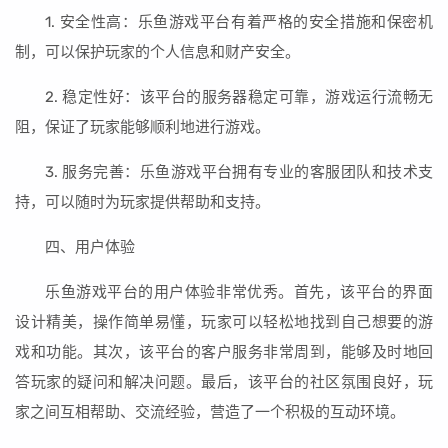
1. 安全性高：乐鱼游戏平台有着严格的安全措施和保密机
制，可以保护玩家的个人信息和财产安全。
2. 稳定性好：该平台的服务器稳定可靠，游戏运行流畅无
阻，保证了玩家能够顺利地进行游戏。
3. 服务完善：乐鱼游戏平台拥有专业的客服团队和技术支
持，可以随时为玩家提供帮助和支持。
四、用户体验
乐鱼游戏平台的用户体验非常优秀。首先，该平台的界面
设计精美，操作简单易懂，玩家可以轻松地找到自己想要的游
戏和功能。其次，该平台的客户服务非常周到，能够及时地回
答玩家的疑问和解决问题。最后，该平台的社区氛围良好，玩
家之间互相帮助、交流经验，营造了一个积极的互动环境。