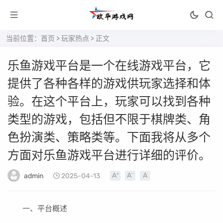
当前位置：
首页
>
玩家热点
> 正文
乐鱼游戏平台是一个在线游戏平台，它
提供了各种各样的游戏供玩家选择和体
验。在这个平台上，玩家可以找到各种
类型的游戏，包括但不限于棋牌类、角
色扮演类、策略类等。下面我将从多个
方面对乐鱼游戏平台进行详细的评价。
admin
2025-04-13
一、平台概述