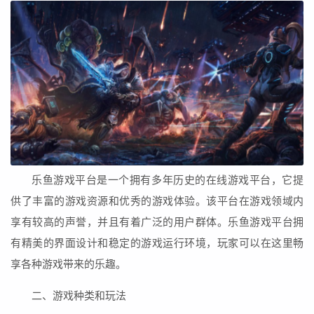
乐鱼游戏平台是一个拥有多年历史的在线游戏平台，它提
供了丰富的游戏资源和优秀的游戏体验。该平台在游戏领域内
享有较高的声誉，并且有着广泛的用户群体。乐鱼游戏平台拥
有精美的界面设计和稳定的游戏运行环境，玩家可以在这里畅
享各种游戏带来的乐趣。
二、游戏种类和玩法