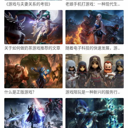
《游戏与夫妻关系的考验》
老娘手机打游戏：一种现代生活的娱乐方式
关于如何做奶茶游戏推荐的文章
随着电子科技的快速发展，游戏本已经逐渐成为了现代人们追求高品质游戏体验的重要工具。而性价比，无疑是大多数玩家在选择游戏本时首要考虑的因素之一。本文将围绕最近性价比游戏本进行深入分析，帮助读者更好地了解这一领域的具体情况。
什么是正版游戏？
游戏陪玩是一种新兴的服务行业，随着网络游戏的普及和玩家需求的多样化，越来越多的人开始选择寻找游戏陪玩来满足自己的游戏需求。作为一名游戏陪玩，不仅需要具备一定的游戏技能和经验，还需要具备良好的沟通能力和服务态度。下面将从多个方面探讨如何成为一名优秀的游戏陪玩。