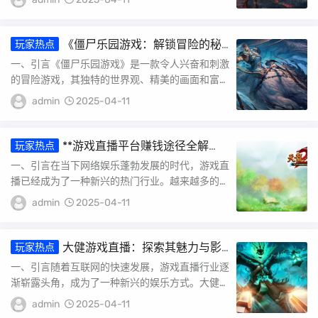
的关...
《僵尸乐园游戏：解锁冒险的秘
玩家热点
诀》
一、引言《僵尸乐园游戏》是一款令人兴奋和刺激
的冒险游戏，其独特的世界观、精美的画面和富有
挑战性的玩法，使得它在玩家群体中赢得了广泛的
admin
2025-04-11
好评...
**游戏直播平台赚钱途径全解
玩家热点
析：找寻你的盈利之路**
一、引言在当下网络娱乐蓬勃发展的时代，游戏直
播已经成为了一种新兴的热门行业。越来越多的人
开始通过直播游戏分享自己的兴趣和才华，并且通
admin
2025-04-11
过这...
大健游戏直播：探索其魅力与影
玩家热点
响
一、引言随着互联网的快速发展，游戏直播行业逐
渐崭露头角，成为了一种新兴的娱乐方式。大健游
戏直播作为其中的佼佼者，不仅为玩家带来了精彩
admin
2025-04-11
的游...