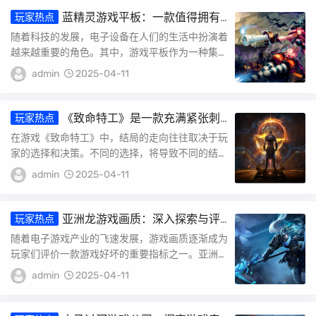
蓝精灵游戏平板：一款值得拥有
玩家热点
的娱乐神器
随着科技的发展，电子设备在人们的生活中扮演着
越来越重要的角色。其中，游戏平板作为一种集娱
乐、休闲、学习等多功能于一体的设备，受到了广
admin
2025-04-11
大消...
《致命特工》是一款充满紧张刺
玩家热点
激与惊险悬疑的游戏，玩家在游戏中扮演一
在游戏《致命特工》中，结局的走向往往取决于玩
位身怀绝技的特工，面对各种危险与挑战，
家的选择和决策。不同的选择，将导致不同的结
不断前行。那么，这款游戏的结局究竟如何
局。然而，无论如何，游戏的结局总是充满了紧张
呢？接下来，我们将为您详细解析。
admin
2025-04-11
与惊险...
亚洲龙游戏画质：深入探索与评
玩家热点
价
随着电子游戏产业的飞速发展，游戏画质逐渐成为
玩家们评价一款游戏好坏的重要指标之一。亚洲龙
作为一款备受关注的游戏，其画质表现自然也成为
admin
2025-04-11
了玩...