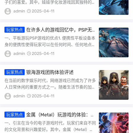
子们的喜爱。其中，娃娃学化妆游戏因其独特的互
动性和教育性，受到了广泛关注。本文将详细介绍
admin
2025-04-11
娃娃...
在许多人的游戏回忆中，PSP无
玩家热点
疑是一个令人难忘的符号。而如今，当我们
一、平板游玩PSP游戏的优点1. 便携性平板设备本
手中有了更为先进的平板设备时，许多人或
身的便携性使得玩家可以在任何时间、任何地点进
许会好奇，在平板上游玩PSP游戏是一种怎
行游戏。相比PSP，平板在尺寸上可能更有优...
样的体验。本文将详细分析在平板上游玩
admin
2025-04-11
PSP游戏的优点与缺点，并从多个角度展开
讨论。
银海游戏团购体验评述
玩家热点
在当前的数字娱乐时代，网络游戏已然成为了许多
人日常休闲的重要方式之一。随着生活节奏的加
快，人们对于娱乐消费的需求也在不断升级。在这
admin
2025-04-11
样的背...
金属（Metal）玩游戏的体验：从
玩家热点
玩家到游戏世界的探索之旅
一、引言在当今的电子游戏时代，玩家们来自不同
的文化背景和兴趣爱好。其中，金属（Metal）玩