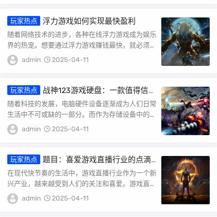
浮力游戏如何实现最快盈利
玩家热点
随着网络技术的进步，各种在线浮力游戏成为娱乐
界的热宠。想要通过浮力游戏赚钱最快，就必须把
握其内在机制、深度研究用户习惯并做出明智的策
admin
2025-04-11
略。...
战神123游戏硬盘：一款值得信赖
玩家热点
的存储利器
随着科技的发展，电脑硬件设备逐渐成为人们日常
生活中不可或缺的一部分。而作为存储设备中的重
要一员，硬盘的选用也变得至关重要。战神123游
admin
2025-04-11
戏...
题目：喜爱游戏直播行业的点滴
玩家热点
心得
在现代快节奏的生活中，游戏直播行业作为一个新
兴产业，越来越受到人们的关注和喜爱。游戏直播
不仅仅是玩家们的娱乐方式，也已经成为了一种行
admin
2025-04-11
业和...