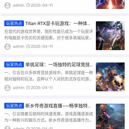
家群体在游戏中也有着独特的体验和感受。本文
admin
2025-04-11
将...
Titan RTX显卡玩游戏：一种体验
玩家热点
极佳的选择
在现代的游戏世界里，图形性能已成为一个玩家评
判电脑显卡优劣的关键因素。对于很多高端玩家而
言，一款顶级显卡不仅可以保证流畅运行当前所有
admin
2025-04-11
游戏...
单挑足球：一场独特的足球竞技
玩家热点
体验
一、引言在众多体育竞技游戏中，单挑足球是一种
相对独特的玩法。这种以个人对抗形式存在的游戏
方式，更强调技巧和战术的竞技，极大地吸引了不
admin
2025-04-11
同年...
新乡传奇游戏直播——畅享独特体
玩家热点
验与广泛传播之路
一、引言随着互联网的快速发展，游戏直播逐渐成
为一种新兴的娱乐方式。新乡传奇游戏直播作为其
中的佼佼者，凭借其独特的魅力，吸引了大量玩家
admin
2025-04-11