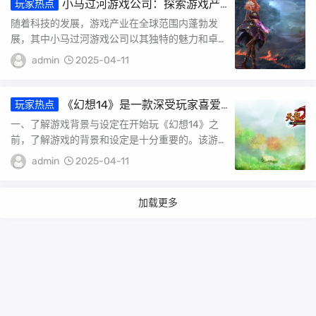
小马过河游戏公司：探索游戏产
玩家热点
业的璀璨明珠
随着科技的发展，游戏产业在全球范围内蓬勃发
展，其中小马过河游戏公司以其独特的魅力和卓越
的表现，成为了业内的璀璨明珠。本文将从小马过
admin
2025-04-11
河游戏...
《幻想14》是一款深受玩家喜爱
玩家热点
的MMORPG游戏，其丰富的游戏世界、独特
一、了解游戏背景与设定在开始玩《幻想14》之
的职业设定和深入的游戏玩法都为玩家带来
前，了解游戏的背景和设定是十分重要的。该游戏
了极佳的游戏体验。下面，我将为大家详细
设定在一个充满神秘与史诗般的世界里，拥有各种
介绍如何玩好《幻想14》这款游戏。
admin
2025-04-11
各样...
加载更多