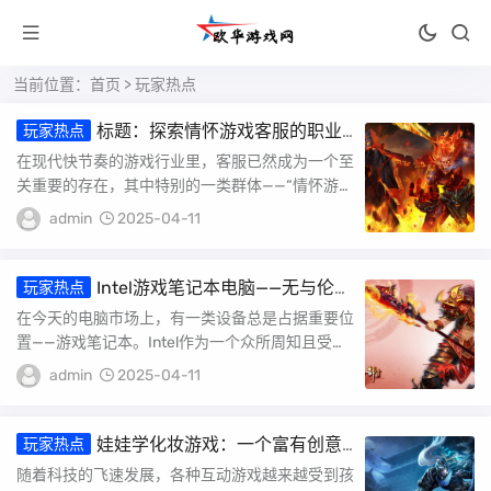
当前位置：
首页
>
玩家热点
标题：探索情怀游戏客服的职业
玩家热点
风采
在现代快节奏的游戏行业里，客服已然成为一个至
关重要的存在，其中特别的一类群体——“情怀游戏
客服”更是受到了许多游戏玩家的关注。那么，情
admin
2025-04-11
怀...
Intel游戏笔记本电脑——无与伦比
玩家热点
的游戏体验与硬件效能
在今天的电脑市场上，有一类设备总是占据重要位
置——游戏笔记本。Intel作为一个众所周知且受大
众信任的品牌，它在游戏笔记本电脑上的应用堪...
admin
2025-04-11
娃娃学化妆游戏：一个富有创意
玩家热点
和趣味性的学习体验
随着科技的飞速发展，各种互动游戏越来越受到孩